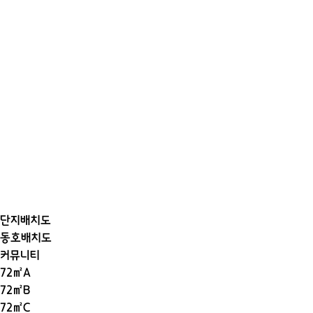
단지배치도
동호배치도
커뮤니티
72㎡A
72㎡B
72㎡C