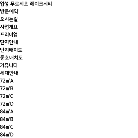
업성 푸르지오 레이크시티
방문예약
오시는길
사업개요
프리미엄
단지안내
단지배치도
동호배치도
커뮤니티
세대안내
72㎡A
72㎡B
72㎡C
72㎡D
84㎡A
84㎡B
84㎡C
84㎡D